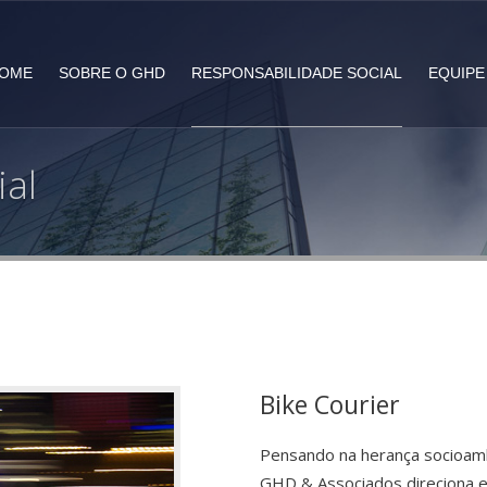
OME
SOBRE O GHD
RESPONSABILIDADE SOCIAL
EQUIPE
ial
Bike Courier
Pensando na herança socioamb
GHD & Associados direciona e