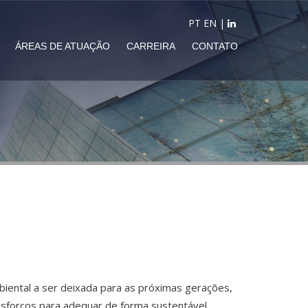
PT
EN
|
ÁREAS DE ATUAÇÃO
CARREIRA
CONTATO
iental a ser deixada para as próximas gerações,
sforços para adequar de forma sustentável