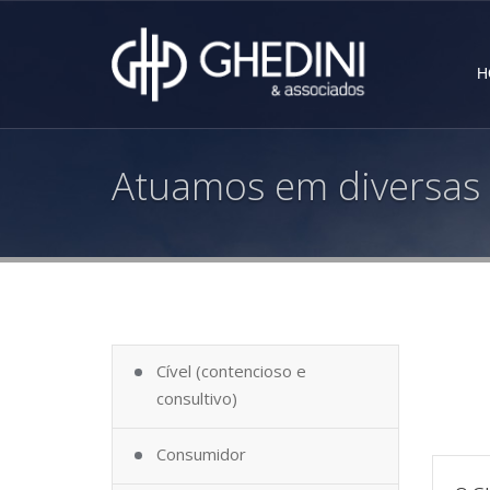
H
Atuamos em diversas
Cível (contencioso e
consultivo)
Consumidor