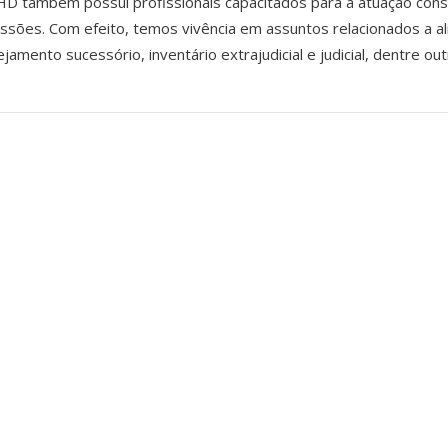
D também possui profissionais capacitados para a atuação consul
ssões. Com efeito, temos vivência em assuntos relacionados a a
ejamento sucessório, inventário extrajudicial e judicial, dentre ou