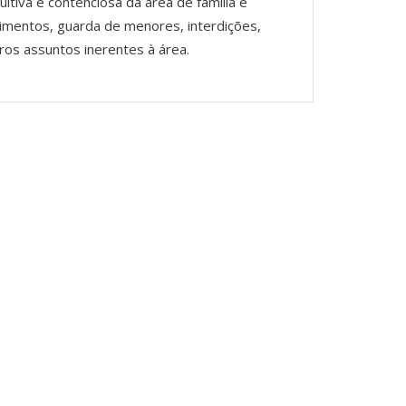
tiva e contenciosa da área de família e
limentos, guarda de menores, interdições,
tros assuntos inerentes à área.